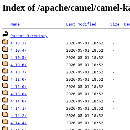
Index of /apache/camel/camel-k
Name
Last modified
Size
De
Parent Directory
4.10.3/
4.10.4/
4.10.5/
4.10.6/
4.10.7/
4.11.0/
4.12.0/
4.13.0/
4.14.0/
4.14.1/
4.14.2/
4.14.4/