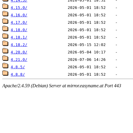
4.14.5/
4.15.0/
4.16.0/
4.17.0/
4.18.0/
4.18.1/
4.18.2/
4.20.0/
4.21.0/
4.8.5/
4.8.8/
Apache/2.4.59 (Debian) Server at mirror.easyname.at Port 443