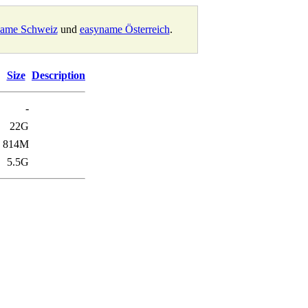
name Schweiz
und
easyname Österreich
.
Size
Description
-
22G
814M
5.5G