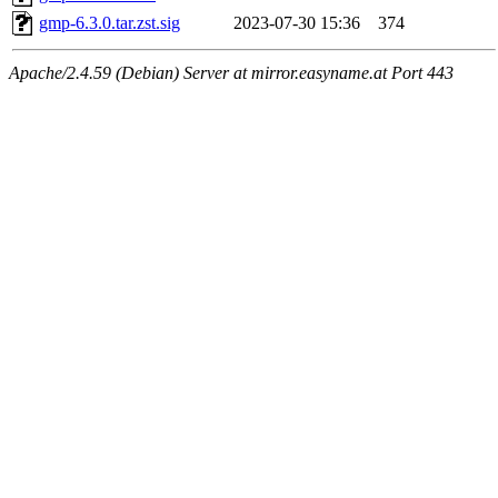
gmp-6.3.0.tar.zst.sig
2023-07-30 15:36
374
Apache/2.4.59 (Debian) Server at mirror.easyname.at Port 443