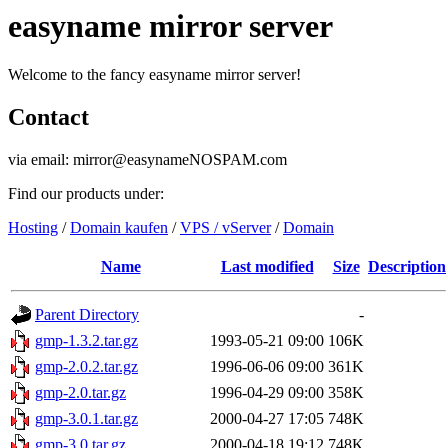
easyname mirror server
Welcome to the fancy easyname mirror server!
Contact
via email: mirror@easynameNOSPAM.com
Find our products under:
Hosting
/
Domain kaufen
/
VPS / vServer
/
Domain
Name
Last modified
Size
Description
Parent Directory
-
gmp-1.3.2.tar.gz
1993-05-21 09:00
106K
gmp-2.0.2.tar.gz
1996-06-06 09:00
361K
gmp-2.0.tar.gz
1996-04-29 09:00
358K
gmp-3.0.1.tar.gz
2000-04-27 17:05
748K
gmp-3.0.tar.gz
2000-04-18 19:12
748K